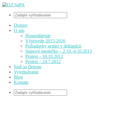
Domov
O nás
Hospodárenie
Výpovede 2015-2016
Požiadavky sestier v deklarácii
Stanové mestečko – 2.10.-4.10.2013
Protest – 10.10.2012
Protest – 24.7.2012
Staň sa členom
Vyjednávanie
Blog
Kontakt