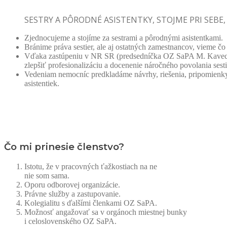
SESTRY A PÔRODNÉ ASISTENTKY, STOJME PRI SE
Zjednocujeme a stojíme za sestrami a pôrodnými asistentkami.
Bránime práva sestier, ale aj ostatných zamestnancov, vieme č
Vďaka zastúpeniu v NR SR (predsedníčka OZ SaPA M. Kavecká
zlepšiť profesionalizáciu a docenenie náročného povolania sestie
Vedeniam nemocníc predkladáme návrhy, riešenia, pripomienky a
asistentiek.
Čo mi prinesie členstvo?
Istotu, že v pracovných ťažkostiach na ne
nie som sama.
Oporu odborovej organizácie.
Právne služby a zastupovanie.
Kolegialitu s ďalšími členkami OZ SaPA.
Možnosť angažovať sa v orgánoch miestnej bunky
i celoslovenského OZ SaPA.