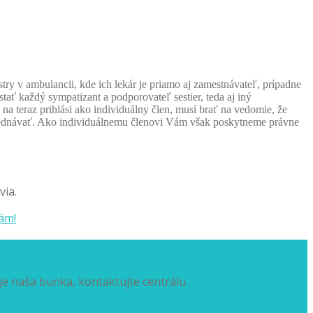
stry v ambulancii, kde ich lekár je priamo aj zamestnávateľ, prípadne
tať každý sympatizant a podporovateľ sestier, teda aj iný
na teraz prihlási ako individuálny člen, musí brať na vedomie, že
ednávať. Ako individuálnemu členovi Vám však poskytneme právne
via.
ám!
je naša bunka, kontaktujte centrálu.