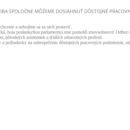
BE, IBA SPOLOČNE MÔŽEME DOSIAHNUŤ DÔSTOJNÉ PRACO
o chceme a nebojíme sa za nich postaviť.
, bola poslankyňou parlamentu) sme pomohli znovuobnoviť Odbor oše
r, pôrodných asistentiek a ďalších zdravotných profesií.
 požiadavky na zabezpečenie dôstojných pracovných podmienok, odstrá