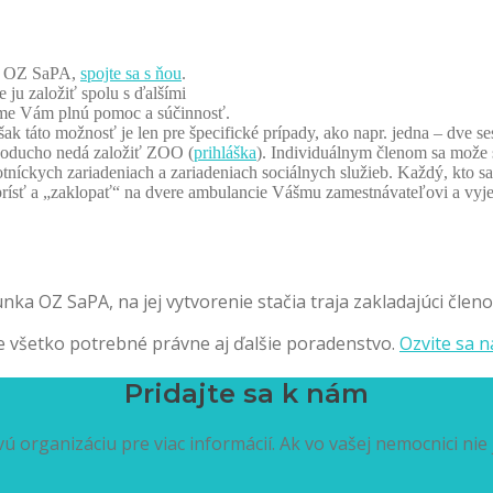
ia OZ SaPA,
spojte sa s ňou
.
 ju založiť spolu s ďalšími
neme Vám plnú pomoc a súčinnosť.
k táto možnosť je len pre špecifické prípady, ako napr. jedna – dve se
dnoducho nedá založiť ZOO (
prihláška
). Individuálnym členom sa može s
níckych zariadeniach a zariadeniach sociálnych služieb. Každý, kto sa 
sť a „zaklopať“ na dvere ambulancie Vášmu zamestnávateľovi a vyj
nka OZ SaPA, na jej vytvorenie stačia traja zakladajúci členo
ne všetko potrebné právne aj ďalšie poradenstvo.
Ozvite sa n
Pridajte sa k nám
 organizáciu pre viac informácií. Ak vo vašej nemocnici nie 