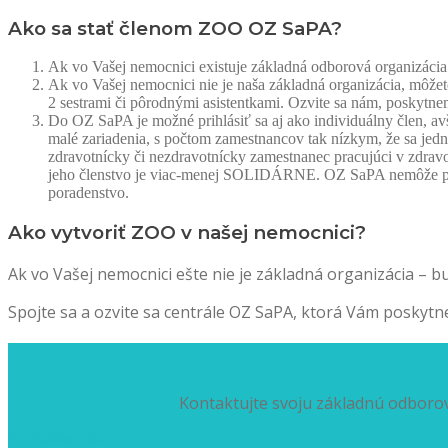
Ako sa stať členom ZOO OZ SaPA?
Ak vo Vašej nemocnici existuje základná odborová organizác
Ak vo Vašej nemocnici nie je naša základná organizácia, môžete
2 sestrami či pôrodnými asistentkami. Ozvite sa nám, poskyt
Do OZ SaPA je možné prihlásiť sa aj ako individuálny člen, avša
malé zariadenia, s počtom zamestnancov tak nízkym, že sa je
zdravotnícky či nezdravotnícky zamestnanec pracujúci v zdravot
jeho členstvo je viac-menej SOLIDÁRNE. OZ SaPA nemôže prí
poradenstvo.
Ako vytvoriť ZOO v našej nemocnici?
Ak vo Vašej nemocnici ešte nie je základná organizácia – bu
Spojte sa a ozvite sa centrále OZ SaPA, ktorá Vám poskyt
Kontaktujte svoju základnú odborovú
Kontaktute nás