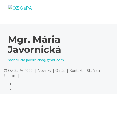
Mgr. Mária
Javornická
marialucia.javornicka@gmail.com
© OZ SaPA 2020. |
Novinky
|
O nás
|
Kontakt
|
Staň sa
členom
|