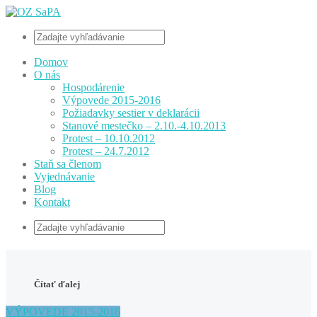
Domov
O nás
Hospodárenie
Výpovede 2015-2016
Požiadavky sestier v deklarácii
Stanové mestečko – 2.10.-4.10.2013
Protest – 10.10.2012
Protest – 24.7.2012
Staň sa členom
Vyjednávanie
Blog
Kontakt
Čítať ďalej
VÝPOVEDE 2015-2016