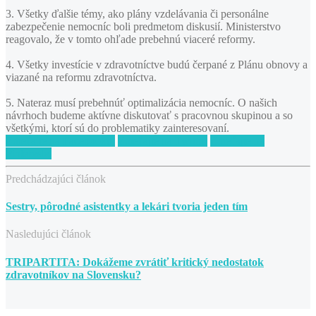
3. Všetky ďalšie témy, ako plány vzdelávania či personálne
zabezpečenie nemocníc boli predmetom diskusií. Ministerstvo
reagovalo, že v tomto ohľade prebehnú viaceré reformy.
4. Všetky investície v zdravotníctve budú čerpané z Plánu obnovy a
viazané na reformu zdravotníctva.
5. Nateraz musí prebehnúť optimalizácia nemocníc. O našich
návrhoch budeme aktívne diskutovať s pracovnou skupinou a so
všetkými, ktorí sú do problematiky zainteresovaní.
Zdieľajte na Facebooku.
Zdieľajte na Twittri.
Zdieľajte na
Pintereste.
Predchádzajúci článok
Sestry, pôrodné asistentky a lekári tvoria jeden tím
Nasledujúci článok
TRIPARTITA: Dokážeme zvrátiť kritický nedostatok
zdravotníkov na Slovensku?