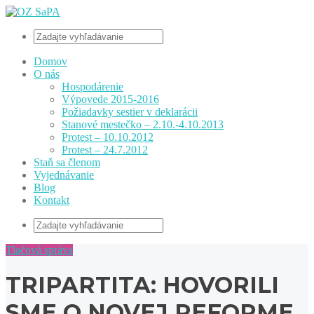
Domov
O nás
Hospodárenie
Výpovede 2015-2016
Požiadavky sestier v deklarácii
Stanové mestečko – 2.10.-4.10.2013
Protest – 10.10.2012
Protest – 24.7.2012
Staň sa členom
Vyjednávanie
Blog
Kontakt
Tlačová správa
TRIPARTITA: HOVORILI
SME O NOVEJ REFORME