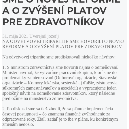
A O ZVÝŠENÍ PLATOV
PRE ZDRAVOTNÍKOV
31. mája 2021
Uverejnil
jozef j
NA ODVETVOVEJ TRIPARTITE SME HOVORILI O NOVEJ
REFORME A O ZVÝŠENÍ PLATOV PRE ZDRAVOTNÍKOV
Na odvetvovej tripartite sme prediskutovali niekoľko návrhov:
1. S ministrom zdravotníctva sme hovorili najmä o odmeňovaní.
Minister navrhol, že vytvoríme pracovnú skupinu, ktorí sme do
problematiky zainteresovaní (Odborové organizácie, Stavovské
organizácie – Komory lekárska, sesterská aj ďalšie, zástupcovia
súkromných zamestnávateľov a asociácií) a vypracujeme jeden
spoločný návrh na odmeňovanie zdravotníkov, ktorý následne
predložíme na ministerstvo zdravotníctva.
2. Po diskusii sme sa tiež zhodli, že sa plánuje implementácia
časovej postupnosti – čo znamená finančné zvýhodnenie za
odpracované roky. Žiaľ, zatiaľ je to iba v pláne, ku konkrétnym
zmenám nedošlo.