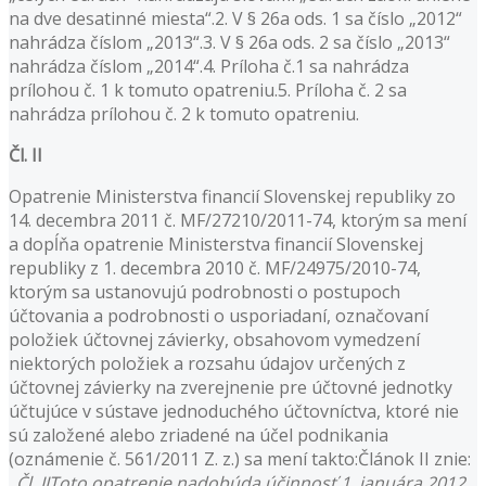
na dve desatinné miesta“.2. V § 26a ods. 1 sa číslo „2012“
nahrádza číslom „2013“.3. V § 26a ods. 2 sa číslo „2013“
nahrádza číslom „2014“.4. Príloha č.1 sa nahrádza
prílohou č. 1 k tomuto opatreniu.5. Príloha č. 2 sa
nahrádza prílohou č. 2 k tomuto opatreniu.
Čl. II
Opatrenie Ministerstva financií Slovenskej republiky zo
14. decembra 2011 č. MF/27210/2011-74, ktorým sa mení
a dopĺňa opatrenie Ministerstva financií Slovenskej
republiky z 1. decembra 2010 č. MF/24975/2010-74,
ktorým sa ustanovujú podrobnosti o postupoch
účtovania a podrobnosti o usporiadaní, označovaní
položiek účtovnej závierky, obsahovom vymedzení
niektorých položiek a rozsahu údajov určených z
účtovnej závierky na zverejnenie pre účtovné jednotky
účtujúce v sústave jednoduchého účtovníctva, ktoré nie
sú založené alebo zriadené na účel podnikania
(oznámenie č. 561/2011 Z. z.) sa mení takto:Článok II znie:
„Čl. IIToto opatrenie nadobúda účinnosť 1. januára 2012