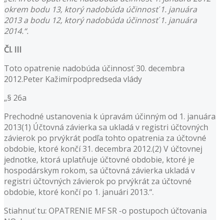
okrem bodu 13, ktorý nadobúda účinnosť 1. januára
2013 a bodu 12, ktorý nadobúda účinnosť 1. januára
2014.“.
Čl. III
Toto opatrenie nadobúda účinnosť 30. decembra
2012.Peter Kažimírpodpredseda vlády
„§ 26a
Prechodné ustanovenia k úpravám účinným od 1. januára
2013(1) Účtovná závierka sa ukladá v registri účtovných
závierok po prvýkrát podľa tohto opatrenia za účtovné
obdobie, ktoré končí 31. decembra 2012.(2) V účtovnej
jednotke, ktorá uplatňuje účtovné obdobie, ktoré je
hospodárskym rokom, sa účtovná závierka ukladá v
registri účtovných závierok po prvýkrát za účtovné
obdobie, ktoré končí po 1. januári 2013.“.
Stiahnuť tu: OPATRENIE MF SR -o postupoch účtovania