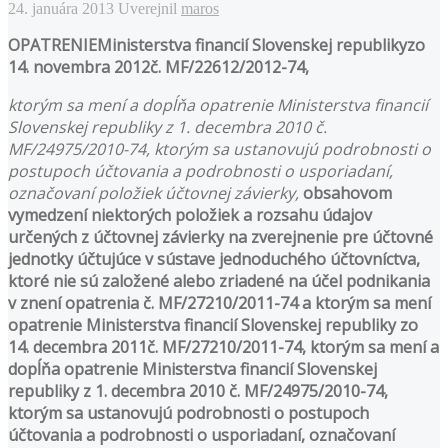
24. januára 2013
Uverejnil
maros
OPATRENIEMinisterstva financií Slovenskej republikyzo
14. novembra 2012č. MF/22612/2012-74,
ktorým sa mení a dopĺňa opatrenie Ministerstva financií
Slovenskej republiky z 1. decembra 2010 č.
MF/24975/2010-74, ktorým sa ustanovujú podrobnosti o
postupoch účtovania a podrobnosti o usporiadaní,
označovaní položiek účtovnej závierky,
obsahovom
vymedzení niektorých položiek a rozsahu údajov
určených z účtovnej závierky na zverejnenie pre účtovné
jednotky účtujúce v sústave jednoduchého účtovníctva,
ktoré nie sú založené alebo zriadené na účel podnikania
v znení opatrenia č. MF/27210/2011-74 a ktorým sa mení
opatrenie Ministerstva financií Slovenskej republiky zo
14. decembra 2011č. MF/27210/2011-74, ktorým sa mení a
dopĺňa opatrenie Ministerstva financií Slovenskej
republiky z 1. decembra 2010 č. MF/24975/2010-74,
ktorým sa ustanovujú podrobnosti o postupoch
účtovania a podrobnosti o usporiadaní, označovaní