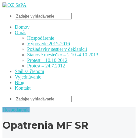
Domov
O nás
Hospodárenie
Výpovede 2015-2016
Požiadavky sestier v deklarácii
Stanové mestečko – 2.10.-4.10.2013
Protest – 10.10.2012
Protest – 24.7.2012
Staň sa členom
Vyjednávanie
Blog
Kontakt
Hospodárenie
Opatrenia MF SR