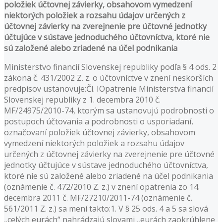
položiek účtovnej závierky, obsahovom vymedzení
niektorých položiek a rozsahu údajov určených z
účtovnej závierky na zverejnenie pre účtovné jednotky
účtujúce v sústave jednoduchého účtovníctva, ktoré nie
sú založené alebo zriadené na účel podnikania
Ministerstvo financií Slovenskej republiky podľa § 4 ods. 2
zákona č. 431/2002 Z. z. o účtovníctve v znení neskorších
predpisov ustanovuje:Čl. IOpatrenie Ministerstva financií
Slovenskej republiky z 1. decembra 2010 č.
MF/24975/2010-74, ktorým sa ustanovujú podrobnosti o
postupoch účtovania a podrobnosti o usporiadaní,
označovaní položiek účtovnej závierky, obsahovom
vymedzení niektorých položiek a rozsahu údajov
určených z účtovnej závierky na zverejnenie pre účtovné
jednotky účtujúce v sústave jednoduchého účtovníctva,
ktoré nie sú založené alebo zriadené na účel podnikania
(oznámenie č. 472/2010 Z. z.) v znení opatrenia zo 14.
decembra 2011 č. MF/27210/2011-74 (oznámenie č.
561/2011 Z. z.) sa mení takto:1. V § 25 ods. 4 a 5 sa slová
„celých eurách“ nahrádzajú slovami „eurách zaokrúhlene