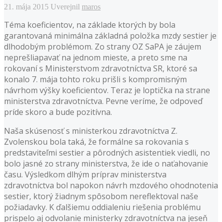
21. mája 2015
Uverejnil
maros
Téma koeficientov, na základe ktorých by bola
garantovaná minimálna základná položka mzdy sestier je
dlhodobým problémom. Zo strany OZ SaPA je záujem
neprešliapavať na jednom mieste, a preto sme na
rokovaní s Ministerstvom zdravotníctva SR, ktoré sa
konalo 7. mája tohto roku prišli s kompromisným
návrhom výšky koeficientov. Teraz je loptička na strane
ministerstva zdravotníctva. Pevne veríme, že odpoveď
príde skoro a bude pozitívna.
Naša skúsenosť s ministerkou zdravotníctva Z.
Zvolenskou bola taká, že formálne sa rokovania s
predstaviteľmi sestier a pôrodných asistentiek viedli, no
bolo jasné zo strany ministerstva, že ide o naťahovanie
času. Výsledkom dlhým príprav ministerstva
zdravotníctva bol napokon návrh mzdového ohodnotenia
sestier, ktorý žiadnym spôsobom nereflektoval naše
požiadavky. K ďalšiemu oddialeniu riešenia problému
prispelo aj odvolanie ministerky zdravotníctva na jeseň