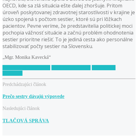
OECD, kde sa zlá situácia ešte ďalej zhoršuje. Pritom
úroveň poskytovanej zdravotnej starostlivosti v krajine je
úzko spojená s počtom sestier, ktoré sú pri lôžkach
pacientov. Pevne veríme, že predstavitelia politickej moci
pochopia vážnosť situácie a začnú problém ohodnotenia
sestier prioritne riešiť. To je jediná cesta ako personálne
stabilizovať počty sestier na Slovensku.
„Mgr. Monika Kavecká“
Zdieľajte na Facebooku.
Zdieľajte na Twittri.
Zdieľajte na
Pintereste.
Predchádzajúci článok
Prečo sestry dávajú výpovede
Nasledujúci článok
TLAČOVÁ SPRÁVA