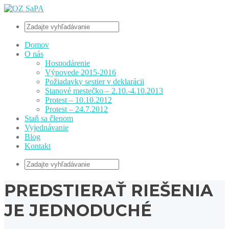
Domov
O nás
Hospodárenie
Výpovede 2015-2016
Požiadavky sestier v deklarácii
Stanové mestečko – 2.10.-4.10.2013
Protest – 10.10.2012
Protest – 24.7.2012
Staň sa členom
Vyjednávanie
Blog
Kontakt
PREDSTIERAŤ RIEŠENIA
JE JEDNODUCHÉ