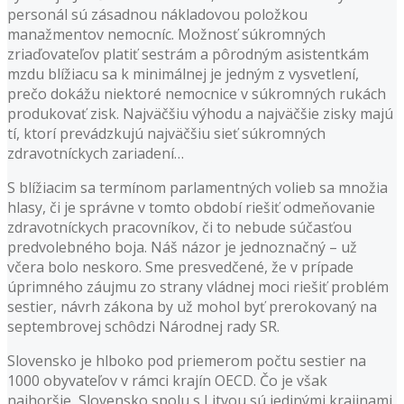
personál sú zásadnou nákladovou položkou
manažmentov nemocníc. Možnosť súkromných
zriaďovateľov platiť sestrám a pôrodným asistentkám
mzdu blížiacu sa k minimálnej je jedným z vysvetlení,
prečo dokážu niektoré nemocnice v súkromných rukách
produkovať zisk. Najväčšiu výhodu a najväčšie zisky majú
tí, ktorí prevádzkujú najväčšiu sieť súkromných
zdravotníckych zariadení…
S blížiacim sa termínom parlamentných volieb sa množia
hlasy, či je správne v tomto období riešiť odmeňovanie
zdravotníckych pracovníkov, či to nebude súčasťou
predvolebného boja. Náš názor je jednoznačný – už
včera bolo neskoro. Sme presvedčené, že v prípade
úprimného záujmu zo strany vládnej moci riešiť problém
sestier, návrh zákona by už mohol byť prerokovaný na
septembrovej schôdzi Národnej rady SR.
Slovensko je hlboko pod priemerom počtu sestier na
1000 obyvateľov v rámci krajín OECD. Čo je však
najhoršie, Slovensko spolu s Litvou sú jedinými krajinami