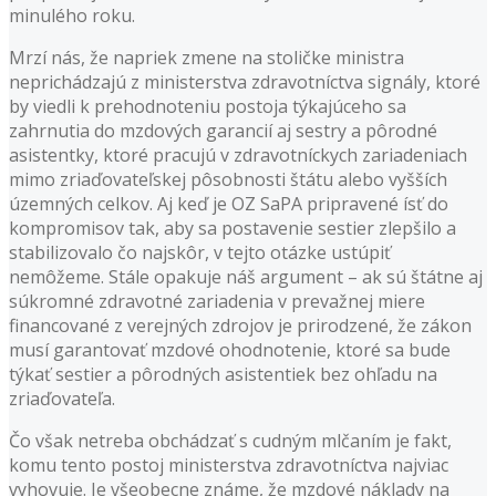
minulého roku.
Mrzí nás, že napriek zmene na stoličke ministra
neprichádzajú z ministerstva zdravotníctva signály, ktoré
by viedli k prehodnoteniu postoja týkajúceho sa
zahrnutia do mzdových garancií aj sestry a pôrodné
asistentky, ktoré pracujú v zdravotníckych zariadeniach
mimo zriaďovateľskej pôsobnosti štátu alebo vyšších
územných celkov. Aj keď je OZ SaPA pripravené ísť do
kompromisov tak, aby sa postavenie sestier zlepšilo a
stabilizovalo čo najskôr, v tejto otázke ustúpiť
nemôžeme. Stále opakuje náš argument – ak sú štátne aj
súkromné zdravotné zariadenia v prevažnej miere
financované z verejných zdrojov je prirodzené, že zákon
musí garantovať mzdové ohodnotenie, ktoré sa bude
týkať sestier a pôrodných asistentiek bez ohľadu na
zriaďovateľa.
Čo však netreba obchádzať s cudným mlčaním je fakt,
komu tento postoj ministerstva zdravotníctva najviac
vyhovuje. Je všeobecne známe, že mzdové náklady na